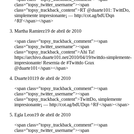
class="topsy_twitter_username"><span
class="topsy_trackback_content">RT @duarte101: TwittDo,
simplemente impresionante¡ ― http://cot.ag/bdUDqn
^RF</span></span>
Martha Ramirez
19 de abril de 2010
<span class="topsy_trackback_comment"><span
class="topsy_twitter_username"><span
class="topsy_trackback_content">Ahi Ta!
https://archivo.duarte101.net/2010/04/19/twittdo-simplemente-
impresionante/ Resernia de #Twittdo Grax
@duarte101</span></span>
Duarte101
19 de abril de 2010
<span class="topsy_trackback_comment"><span
class="topsy_twitter_username"><span
class="topsy_trackback_content">TwittDo, simplemente
impresionante¡ ― http://cot.ag/bdUDqn ^RF</span></span>
Egla Leon
19 de abril de 2010
<span class="topsy_trackback_comment"><span
class="topsy_twitter_username"><span