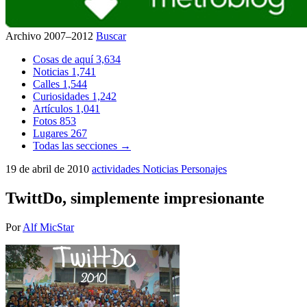
Archivo 2007–2012
Buscar
Cosas de aquí
3,634
Noticias
1,741
Calles
1,544
Curiosidades
1,242
Artículos
1,041
Fotos
853
Lugares
267
Todas las secciones →
19 de abril de 2010
actividades
Noticias
Personajes
TwittDo, simplemente impresionante
Por
Alf MicStar