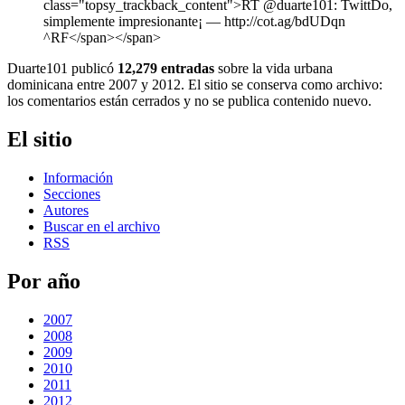
class="topsy_trackback_content">RT @duarte101: TwittDo,
simplemente impresionante¡ ― http://cot.ag/bdUDqn
^RF</span></span>
Duarte101 publicó
12,279 entradas
sobre la vida urbana
dominicana entre 2007 y 2012. El sitio se conserva como archivo:
los comentarios están cerrados y no se publica contenido nuevo.
El sitio
Información
Secciones
Autores
Buscar en el archivo
RSS
Por año
2007
2008
2009
2010
2011
2012