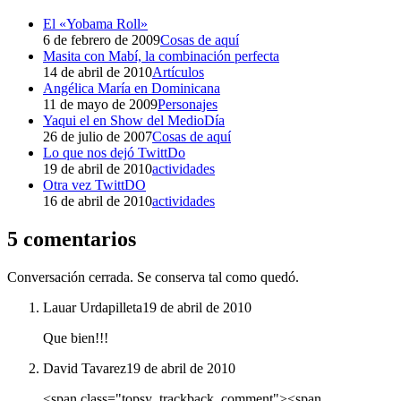
El «Yobama Roll»
6 de febrero de 2009
Cosas de aquí
Masita con Mabí, la combinación perfecta
14 de abril de 2010
Artículos
Angélica María en Dominicana
11 de mayo de 2009
Personajes
Yaqui el en Show del MedioDía
26 de julio de 2007
Cosas de aquí
Lo que nos dejó TwittDo
19 de abril de 2010
actividades
Otra vez TwittDO
16 de abril de 2010
actividades
5 comentarios
Conversación cerrada. Se conserva tal como quedó.
Lauar Urdapilleta
19 de abril de 2010
Que bien!!!
David Tavarez
19 de abril de 2010
<span class="topsy_trackback_comment"><span