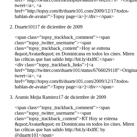
tweet</a>, <a
href="http://topsy.com/tb/duarte101.com/2009/12/17/todos-
hablan-de-avatar/">Topsy page</a>]</div></span>
Duarte101
17 de diciembre de 2009
<span class="topsy_trackback_comment"><span
class="topsy_twitter_username"><span
class="topsy_trackback_content">Hoy se estrena
&quot;Avatar&quot; en Dominicana en todos los cines. Miren
las críticas que han salido http://bit.ly/4xlflC</span>
<div class="topsy_trackback_links">[<a
href="http://twitter.com/duarte101/status/6766029118">Origina
tweet</a>, <a
href="http://topsy.com/tb/duarte101.com/2009/12/17/todos-
hablan-de-avatar/">Topsy page</a>]</div></span>
Aramis Mejia Ramirez
17 de diciembre de 2009
<span class="topsy_trackback_comment"><span
class="topsy_twitter_username"><span
class="topsy_trackback_content">RT Hoy se estrena
&quot;Avatar&quot; en Dominicana en todos los cines. Miren
las críticas que han salido http://bit.ly/4xlflC by
@duarte101</span>