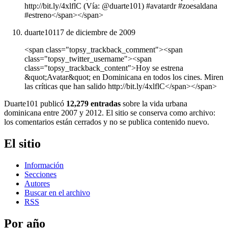
http://bit.ly/4xlflC (Vía: @duarte101) #avatardr #zoesaldana
#estreno</span></span>
duarte101
17 de diciembre de 2009
<span class="topsy_trackback_comment"><span
class="topsy_twitter_username"><span
class="topsy_trackback_content">Hoy se estrena
&quot;Avatar&quot; en Dominicana en todos los cines. Miren
las críticas que han salido http://bit.ly/4xlflC</span></span>
Duarte101 publicó
12,279 entradas
sobre la vida urbana
dominicana entre 2007 y 2012. El sitio se conserva como archivo:
los comentarios están cerrados y no se publica contenido nuevo.
El sitio
Información
Secciones
Autores
Buscar en el archivo
RSS
Por año