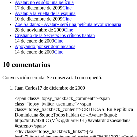
Avatar: no es sólo una película
17 de diciembre de 2009
Cine
Avatar, a la vuelta de la esquina
10 de diciembre de 2009
Cine
Zoe Saldaña: «Avatar» será una película revolucionaria
28 de noviembre de 2009
Cine
Cristiano de la Secreta: los críticos hablan
14 de enero de 2009
Cine
Apoyando por ser dominicanos
14 de enero de 2009
Cine
10 comentarios
Conversación cerrada. Se conserva tal como quedó.
Juan Carlos
17 de diciembre de 2009
<span class="topsy_trackback_comment"><span
class="topsy_twitter_username"><span
class="topsy_trackback_content">CRITICAS: En República
Dominicana &quot;Todos hablan de «Avatar»&quot;
http://bit.ly/4xlflC (Vía: @duarte101) #avatardr #zoesaldana
#estreno</span>
<div class="topsy_trackback_links">[<a
href="http://twitter.com/memoplus/status/6766281797">Origin