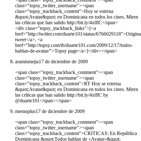
class="topsy_twitter_username"><span
class="topsy_trackback_content">Hoy se estrena
&quot;Avatar&quot; en Dominicana en todos los cines. Miren
las críticas que han salido http://bit.ly/4xlflC</span>
<div class="topsy_trackback_links">[<a
href="http://twitter.com/duarte101/status/6766029118">Origina
tweet</a>, <a
href="http://topsy.com/tb/duarte101.com/2009/12/17/todos-
hablan-de-avatar/">Topsy page</a>]</div></span>
aramismejia
17 de diciembre de 2009
<span class="topsy_trackback_comment"><span
class="topsy_twitter_username"><span
class="topsy_trackback_content">RT Hoy se estrena
&quot;Avatar&quot; en Dominicana en todos los cines. Miren
las críticas que han salido http://bit.ly/4xlflC by
@duarte101</span></span>
memoplus
17 de diciembre de 2009
<span class="topsy_trackback_comment"><span
class="topsy_twitter_username"><span
class="topsy_trackback_content">CRITICAS: En República
Dominicana &quot;Todos hablan de «Avatar»&quot;