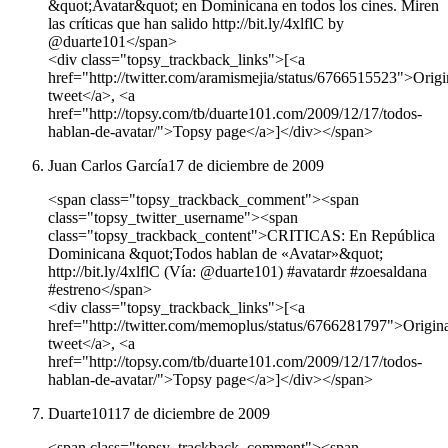
&quot;Avatar&quot; en Dominicana en todos los cines. Miren
las críticas que han salido http://bit.ly/4xlflC by
@duarte101</span>
<div class="topsy_trackback_links">[<a
href="http://twitter.com/aramismejia/status/6766515523">Origi
tweet</a>, <a
href="http://topsy.com/tb/duarte101.com/2009/12/17/todos-
hablan-de-avatar/">Topsy page</a>]</div></span>
Juan Carlos García
17 de diciembre de 2009
<span class="topsy_trackback_comment"><span
class="topsy_twitter_username"><span
class="topsy_trackback_content">CRITICAS: En República
Dominicana &quot;Todos hablan de «Avatar»&quot;
http://bit.ly/4xlflC (Vía: @duarte101) #avatardr #zoesaldana
#estreno</span>
<div class="topsy_trackback_links">[<a
href="http://twitter.com/memoplus/status/6766281797">Origin
tweet</a>, <a
href="http://topsy.com/tb/duarte101.com/2009/12/17/todos-
hablan-de-avatar/">Topsy page</a>]</div></span>
Duarte101
17 de diciembre de 2009
<span class="topsy_trackback_comment"><span