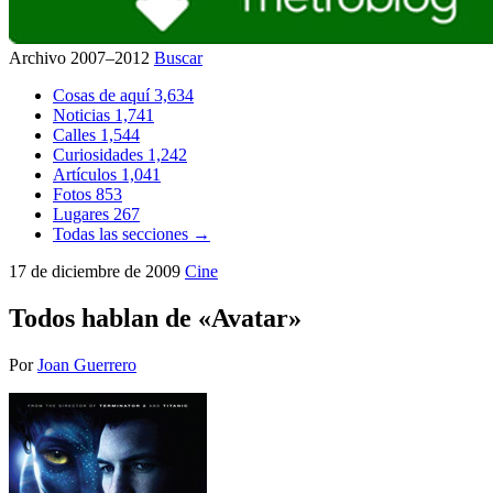
Archivo 2007–2012
Buscar
Cosas de aquí
3,634
Noticias
1,741
Calles
1,544
Curiosidades
1,242
Artículos
1,041
Fotos
853
Lugares
267
Todas las secciones →
17 de diciembre de 2009
Cine
Todos hablan de «Avatar»
Por
Joan Guerrero