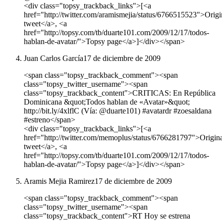
<div class="topsy_trackback_links">[<a
href="http://twitter.com/aramismejia/status/6766515523">Origi
tweet</a>, <a
href="http://topsy.com/tb/duarte101.com/2009/12/17/todos-
hablan-de-avatar/">Topsy page</a>]</div></span>
Juan Carlos García
17 de diciembre de 2009
<span class="topsy_trackback_comment"><span
class="topsy_twitter_username"><span
class="topsy_trackback_content">CRITICAS: En República
Dominicana &quot;Todos hablan de «Avatar»&quot;
http://bit.ly/4xlflC (Vía: @duarte101) #avatardr #zoesaldana
#estreno</span>
<div class="topsy_trackback_links">[<a
href="http://twitter.com/memoplus/status/6766281797">Origin
tweet</a>, <a
href="http://topsy.com/tb/duarte101.com/2009/12/17/todos-
hablan-de-avatar/">Topsy page</a>]</div></span>
Aramis Mejia Ramirez
17 de diciembre de 2009
<span class="topsy_trackback_comment"><span
class="topsy_twitter_username"><span
class="topsy_trackback_content">RT Hoy se estrena