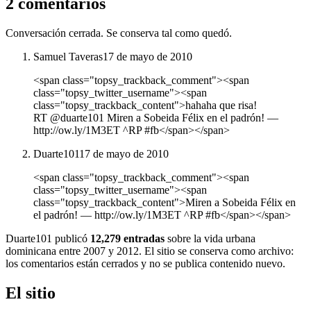
2 comentarios
Conversación cerrada. Se conserva tal como quedó.
Samuel Taveras
17 de mayo de 2010
<span class="topsy_trackback_comment"><span
class="topsy_twitter_username"><span
class="topsy_trackback_content">hahaha que risa!
RT @duarte101 Miren a Sobeida Félix en el padrón! —
http://ow.ly/1M3ET ^RP #fb</span></span>
Duarte101
17 de mayo de 2010
<span class="topsy_trackback_comment"><span
class="topsy_twitter_username"><span
class="topsy_trackback_content">Miren a Sobeida Félix en
el padrón! — http://ow.ly/1M3ET ^RP #fb</span></span>
Duarte101 publicó
12,279 entradas
sobre la vida urbana
dominicana entre 2007 y 2012. El sitio se conserva como archivo:
los comentarios están cerrados y no se publica contenido nuevo.
El sitio