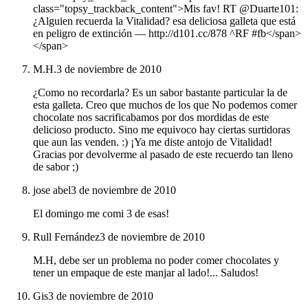
class="topsy_trackback_content">Mis fav! RT @Duarte101:
¿Alguien recuerda la Vitalidad? esa deliciosa galleta que está
en peligro de extinción ― http://d101.cc/878 ^RF #fb</span>
</span>
M.H.
3 de noviembre de 2010
¿Como no recordarla? Es un sabor bastante particular la de
esta galleta. Creo que muchos de los que No podemos comer
chocolate nos sacrificabamos por dos mordidas de este
delicioso producto. Sino me equivoco hay ciertas surtidoras
que aun las venden. :) ¡Ya me diste antojo de Vitalidad!
Gracias por devolverme al pasado de este recuerdo tan lleno
de sabor ;)
jose abel
3 de noviembre de 2010
El domingo me comi 3 de esas!
Rull Fernández
3 de noviembre de 2010
M.H, debe ser un problema no poder comer chocolates y
tener un empaque de este manjar al lado!... Saludos!
Gis
3 de noviembre de 2010