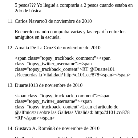
5 pesos??? Yo llegué a comprarla a 2 pesos cuando estaba en
2do de básica.
Carlos Navarro
3 de noviembre de 2010
Recuerdo cuando compraba varias y las repartía entre los
amiguitos en la escuela.
Amalia De La Cruz
3 de noviembre de 2010
<span class="topsy_trackback_comment"><span
class="topsy_twitter_username"><span
class="topsy_trackback_content">RT @Duarte101
¿Recuerdas la Vitalidad? http://d101.cc/878</span></span>
Duarte101
3 de noviembre de 2010
<span class="topsy_trackback_comment"><span
class="topsy_twitter_username"><span
class="topsy_trackback_content">Lean el artículo de
@alfmicstar sobre las Galletas Vitalidad: http://d101.cc/878
^RP</span></span>
Gustavo A. Román
3 de noviembre de 2010