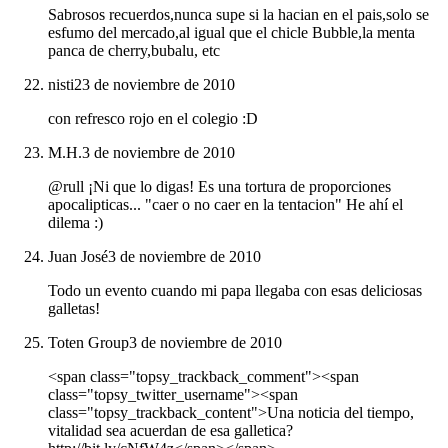
Sabrosos recuerdos,nunca supe si la hacian en el pais,solo se
esfumo del mercado,al igual que el chicle Bubble,la menta
panca de cherry,bubalu, etc
nisti2
3 de noviembre de 2010
con refresco rojo en el colegio :D
M.H.
3 de noviembre de 2010
@rull ¡Ni que lo digas! Es una tortura de proporciones
apocalipticas... "caer o no caer en la tentacion" He ahí el
dilema :)
Juan José
3 de noviembre de 2010
Todo un evento cuando mi papa llegaba con esas deliciosas
galletas!
Toten Group
3 de noviembre de 2010
<span class="topsy_trackback_comment"><span
class="topsy_twitter_username"><span
class="topsy_trackback_content">Una noticia del tiempo,
vitalidad sea acuerdan de esa galletica?