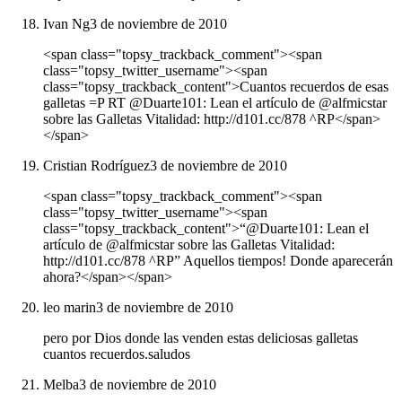
Ivan Ng
3 de noviembre de 2010
<span class="topsy_trackback_comment"><span
class="topsy_twitter_username"><span
class="topsy_trackback_content">Cuantos recuerdos de esas
galletas =P RT @Duarte101: Lean el artículo de @alfmicstar
sobre las Galletas Vitalidad: http://d101.cc/878 ^RP</span>
</span>
Cristian Rodríguez
3 de noviembre de 2010
<span class="topsy_trackback_comment"><span
class="topsy_twitter_username"><span
class="topsy_trackback_content">“@Duarte101: Lean el
artículo de @alfmicstar sobre las Galletas Vitalidad:
http://d101.cc/878 ^RP” Aquellos tiempos! Donde aparecerán
ahora?</span></span>
leo marin
3 de noviembre de 2010
pero por Dios donde las venden estas deliciosas galletas
cuantos recuerdos.saludos
Melba
3 de noviembre de 2010