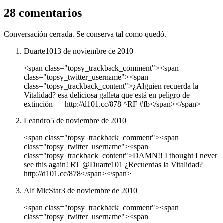
28 comentarios
Conversación cerrada. Se conserva tal como quedó.
Duarte101
3 de noviembre de 2010
<span class="topsy_trackback_comment"><span
class="topsy_twitter_username"><span
class="topsy_trackback_content">¿Alguien recuerda la
Vitalidad? esa deliciosa galleta que está en peligro de
extinción ― http://d101.cc/878 ^RF #fb</span></span>
Leandro
5 de noviembre de 2010
<span class="topsy_trackback_comment"><span
class="topsy_twitter_username"><span
class="topsy_trackback_content">DAMN!! I thought I never
see this again! RT @Duarte101 ¿Recuerdas la Vitalidad?
http://d101.cc/878</span></span>
Alf MicStar
3 de noviembre de 2010
<span class="topsy_trackback_comment"><span
class="topsy_twitter_username"><span