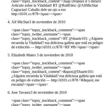
class="topsy_trackback_content">Jaaja Despues d 5 meses!
Articulo sobre la Vitalidad! RT @RullFdez: @AlfMicStar
Cagracias! Caballo dele un ojo a eso
http://d101.cc/878</span></span>
Alf MicStar
3 de noviembre de 2010
<span class="topsy_trackback_comment"><span
class="topsy_twitter_username"><span
class="topsy_trackback_content">RT @duarte101: ¿Alguien
recuerda la Vitalidad? esa deliciosa galleta que está en peligro
de extinción ― http://d101.cc/878 ^RF #fb</span></span>
Elizabeth Mateo
3 de noviembre de 2010
<span class="topsy_trackback_comment"><span
class="topsy_twitter_username"><span
class="topsy_trackback_content">&quot;@Duarte101:
¿Alguien recuerda la Vitalidad? esa deliciosa galleta que está
en peligro de extinción ― http://d101.cc/878 ^R&quot; me
encanta!</span></span>
Jose Tavarez
3 de noviembre de 2010
<span class="topsy_trackback_comment"><span
class="topsy_twitter_username"><span