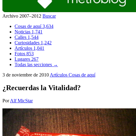
Archivo 2007–2012
Buscar
Cosas de aquí
3,634
Noticias
1,741
Calles
1,544
Curiosidades
1,242
Artículos
1,041
Fotos
853
Lugares
267
Todas las secciones →
3 de noviembre de 2010
Artículos
Cosas de aquí
¿Recuerdas la Vitalidad?
Por
Alf MicStar