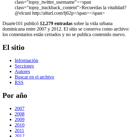
class="topsy_twitter_username"><span
class="topsy_trackback_content">Recuerdas la vitalidad?
@elcuni http://alturl.com/fj62p</span></span>
Duarte101 publicó
12,279 entradas
sobre la vida urbana
dominicana entre 2007 y 2012. El sitio se conserva como archivo:
los comentarios están cerrados y no se publica contenido nuevo.
El sitio
Información
Secciones
Autores
Buscar en el archivo
RSS
Por año
2007
2008
2009
2010
2011
2012