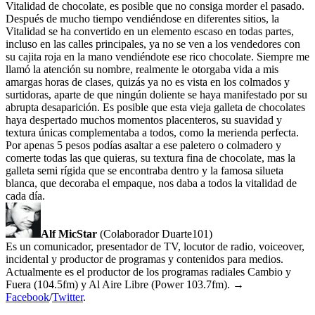
Vitalidad de chocolate, es posible que no consiga morder el pasado.
Después de mucho tiempo vendiéndose en diferentes sitios, la
Vitalidad se ha convertido en un elemento escaso en todas partes,
incluso en las calles principales, ya no se ven a los vendedores con
su cajita roja en la mano vendiéndote ese rico chocolate. Siempre me
llamó la atención su nombre, realmente le otorgaba vida a mis
amargas horas de clases, quizás ya no es vista en los colmados y
surtidoras, aparte de que ningún doliente se haya manifestado por su
abrupta desaparición. Es posible que esta vieja galleta de chocolates
haya despertado muchos momentos placenteros, su suavidad y
textura únicas complementaba a todos, como la merienda perfecta.
Por apenas 5 pesos podías asaltar a ese paletero o colmadero y
comerte todas las que quieras, su textura fina de chocolate, mas la
galleta semi rígida que se encontraba dentro y la famosa silueta
blanca, que decoraba el empaque, nos daba a todos la vitalidad de
cada día.
Alf MicStar
(Colaborador Duarte101)
Es un comunicador, presentador de TV, locutor de radio, voiceover,
incidental y productor de programas y contenidos para medios.
Actualmente es el productor de los programas radiales Cambio y
Fuera (104.5fm) y Al Aire Libre (Power 103.7fm). →
Facebook
/
Twitter
.