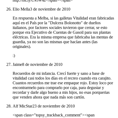
http://bit.ly/cNfW4z</span></span>
Elio Mella
3 de noviembre de 2010
En respuesta a Melba, si las galletas Vitalidad eran fabricadas
aquí en el País por la "Dulcera Bolonotto" de dueños
italianos, por factores sociales tuvieron que cerrar, se esto
porque era Ejecutivo de Cuentas de Gasoil para sus plantas
eléctricas. Era la misma empresa que fabricaba las mentas de
guardia, ya no son las mismas que hacían antes (las
originales).
:)
Jaime
8 de noviembre de 2010
Recuerdos de mi infancia. Crecí fuerte y sano a base de
vitalidad casi todos los días en el recreo cuando era carajito.
Cuantos recuerdos me trae ese empaque rojo. Estoy loco por
encontrarmelo para comprarlo por caja, para degustar y
recordar y darle algo bueno a mis hijos, no esas porquerias
que venden ahora que nada más son cartón.
Alf MicStar
23 de noviembre de 2010
<span class="topsy_trackback_comment"><span