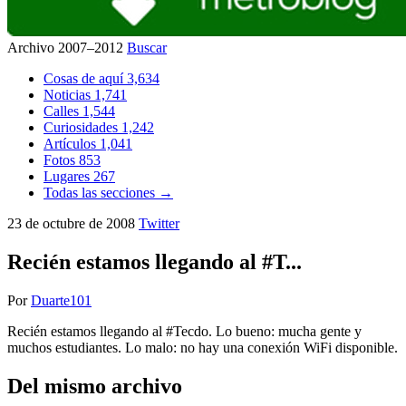
Archivo 2007–2012
Buscar
Cosas de aquí
3,634
Noticias
1,741
Calles
1,544
Curiosidades
1,242
Artículos
1,041
Fotos
853
Lugares
267
Todas las secciones →
23 de octubre de 2008
Twitter
Recién estamos llegando al #T...
Por
Duarte101
Recién estamos llegando al #Tecdo. Lo bueno: mucha gente y
muchos estudiantes. Lo malo: no hay una conexión WiFi disponible.
Del mismo archivo