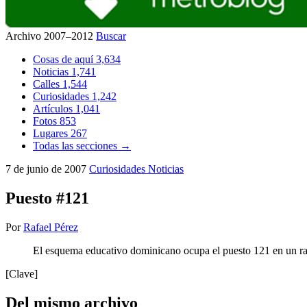
Archivo 2007–2012
Buscar
Cosas de aquí
3,634
Noticias
1,741
Calles
1,544
Curiosidades
1,242
Artículos
1,041
Fotos
853
Lugares
267
Todas las secciones →
7 de junio de 2007
Curiosidades
Noticias
Puesto #121
Por
Rafael Pérez
El esquema educativo dominicano ocupa el puesto 121 en un r
[Clave]
Del mismo archivo