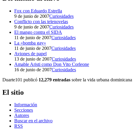
Fox con Eduardo Estrella
9 de junio de 2007
Curiosidades
Conflicto con las telenovelas
9 de junio de 2007
Curiosidades
El mango contra el SIDA
11 de junio de 2007
Curiosidades
La «bomba gay»
11 de junio de 2007
Curiosidades
Aviones de papel
13 de junio de 2007
Curiosidades
Amable Aristi como Don Vito Corleone
16 de junio de 2007
Curiosidades
Duarte101 publicó
12,279 entradas
sobre la vida urbana dominicana 
El sitio
Información
Secciones
Autores
Buscar en el archivo
RSS