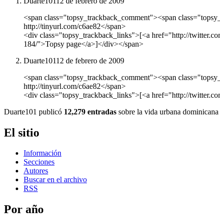
Duarte101
12 de febrero de 2009
<span class="topsy_trackback_comment"><span class="topsy_t
http://tinyurl.com/c6ae82</span>
<div class="topsy_trackback_links">[<a href="http://twitter.
184/">Topsy page</a>]</div></span>
Duarte101
12 de febrero de 2009
<span class="topsy_trackback_comment"><span class="topsy_t
http://tinyurl.com/c6ae82</span>
<div class="topsy_trackback_links">[<a href="http://twitter.
Duarte101 publicó
12,279 entradas
sobre la vida urbana dominicana 
El sitio
Información
Secciones
Autores
Buscar en el archivo
RSS
Por año