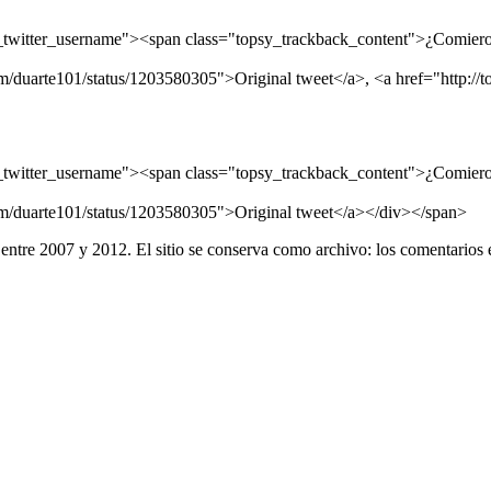
witter_username"><span class="topsy_trackback_content">¿Comieron 
com/duarte101/status/1203580305">Original tweet</a>, <a href="http://
witter_username"><span class="topsy_trackback_content">¿Comieron 
com/duarte101/status/1203580305">Original tweet</a></div></span>
entre 2007 y 2012. El sitio se conserva como archivo: los comentarios 