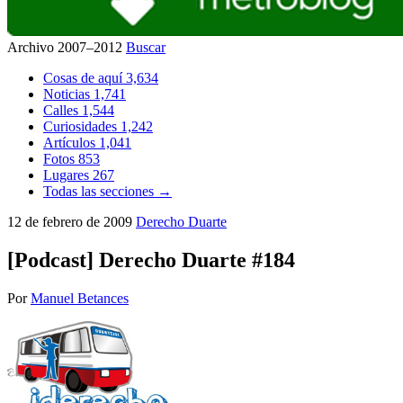
Archivo 2007–2012
Buscar
Cosas de aquí
3,634
Noticias
1,741
Calles
1,544
Curiosidades
1,242
Artículos
1,041
Fotos
853
Lugares
267
Todas las secciones →
12 de febrero de 2009
Derecho Duarte
[Podcast] Derecho Duarte #184
Por
Manuel Betances