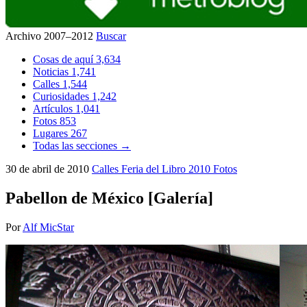
Archivo 2007–2012
Buscar
Cosas de aquí
3,634
Noticias
1,741
Calles
1,544
Curiosidades
1,242
Artículos
1,041
Fotos
853
Lugares
267
Todas las secciones →
30 de abril de 2010
Calles
Feria del Libro 2010
Fotos
Pabellon de México [Galería]
Por
Alf MicStar