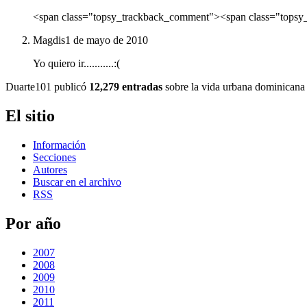
<span class="topsy_trackback_comment"><span class="topsy_
Magdis
1 de mayo de 2010
Yo quiero ir...........:(
Duarte101 publicó
12,279 entradas
sobre la vida urbana dominicana 
El sitio
Información
Secciones
Autores
Buscar en el archivo
RSS
Por año
2007
2008
2009
2010
2011