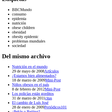
BBCMundo
consumo
epidemia
nutrición
obese children
obesidad
obesity epidemic
problemas mundiales
sociedad
Del mismo archivo
Nutrición en el mundo
29 de mayo de 2008
Artículos
¿Estamos bien alimentados?
18 de marzo de 2009
Mini-Post
Niños obesos en el país
8 de febrero de 2012
Mini-Post
Los policías están gorditos
31 de marzo de 2011
citas
El cambio de Luís José
28 de enero de 2009
Periódicos101
¿Pekín o Beijing?