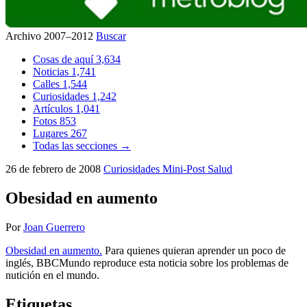
Archivo 2007–2012
Buscar
Cosas de aquí
3,634
Noticias
1,741
Calles
1,544
Curiosidades
1,242
Artículos
1,041
Fotos
853
Lugares
267
Todas las secciones →
26 de febrero de 2008
Curiosidades
Mini-Post
Salud
Obesidad en aumento
Por
Joan Guerrero
Obesidad en aumento.
Para quienes quieran aprender un poco de
inglés, BBCMundo reproduce esta noticia sobre los problemas de
nutición en el mundo.
Etiquetas