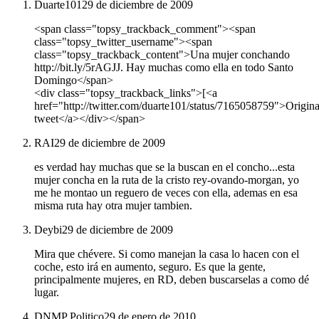
Duarte101
29 de diciembre de 2009
<span class="topsy_trackback_comment"><span
class="topsy_twitter_username"><span
class="topsy_trackback_content">Una mujer conchando
http://bit.ly/5rAGJJ. Hay muchas como ella en todo Santo
Domingo</span>
<div class="topsy_trackback_links">[<a
href="http://twitter.com/duarte101/status/7165058759">Origina
tweet</a></div></span>
RAI
29 de diciembre de 2009
es verdad hay muchas que se la buscan en el concho...esta
mujer concha en la ruta de la cristo rey-ovando-morgan, yo
me he montao un reguero de veces con ella, ademas en esa
misma ruta hay otra mujer tambien.
Deybi
29 de diciembre de 2009
Mira que chévere. Si como manejan la casa lo hacen con el
coche, esto irá en aumento, seguro. Es que la gente,
principalmente mujeres, en RD, deben buscarselas a como dé
lugar.
DNMP Politico
29 de enero de 2010