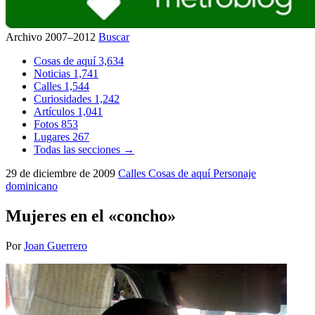
Archivo 2007–2012
Buscar
Cosas de aquí
3,634
Noticias
1,741
Calles
1,544
Curiosidades
1,242
Artículos
1,041
Fotos
853
Lugares
267
Todas las secciones →
29 de diciembre de 2009
Calles
Cosas de aquí
Personaje
dominicano
Mujeres en el «concho»
Por
Joan Guerrero