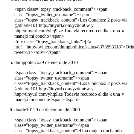
<span class="topsy_trackback_comment"><span
class="topsy_twitter_username"><span
class="topsy_trackback_content">Los Conchos: 2 posts via
@duarte101 http://tinyurl.com/yzddu6w y
http://tinyurl.com/yhq9lze Todavia recuredo el día k una ♀
manejó mi concho</span>
<div class="topsy_trackback_links">[<a
href="http://twitter.com/dnmppolitico/status/8373593118">Orig
tweet</a></div></span>
dnmppolitico
29 de enero de 2010
<span class="topsy_trackback_comment"><span
class="topsy_twitter_username"><span
class="topsy_trackback_content">Los Conchos: 2 posts via
@duarte101 http://tinyurl.com/yzddu6w y
http://tinyurl.com/yhq9lze Todavia recuredo el día k una ♀
manejó mi concho</span></span>
duarte101
29 de diciembre de 2009
<span class="topsy_trackback_comment"><span
class="topsy_twitter_username"><span
class="topsy_trackback_content">Una mujer conchando