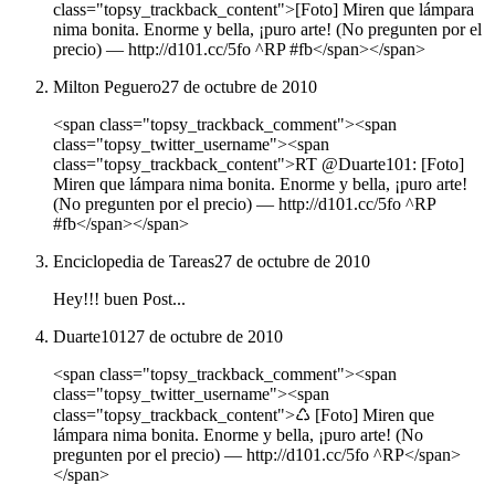
class="topsy_trackback_content">[Foto] Miren que lámpara
nima bonita. Enorme y bella, ¡puro arte! (No pregunten por el
precio) — http://d101.cc/5fo ^RP #fb</span></span>
Milton Peguero
27 de octubre de 2010
<span class="topsy_trackback_comment"><span
class="topsy_twitter_username"><span
class="topsy_trackback_content">RT @Duarte101: [Foto]
Miren que lámpara nima bonita. Enorme y bella, ¡puro arte!
(No pregunten por el precio) — http://d101.cc/5fo ^RP
#fb</span></span>
Enciclopedia de Tareas
27 de octubre de 2010
Hey!!! buen Post...
Duarte101
27 de octubre de 2010
<span class="topsy_trackback_comment"><span
class="topsy_twitter_username"><span
class="topsy_trackback_content">♺ [Foto] Miren que
lámpara nima bonita. Enorme y bella, ¡puro arte! (No
pregunten por el precio) — http://d101.cc/5fo ^RP</span>
</span>