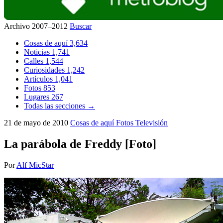
Archivo 2007–2012
Buscar
Cosas de aquí
3,634
Noticias
1,741
Calles
1,544
Curiosidades
1,242
Artículos
1,041
Fotos
853
Lugares
267
Todas las secciones →
21 de mayo de 2010
Cosas de aquí
Fotos
Televisión
La parábola de Freddy [Foto]
Por
Alf MicStar