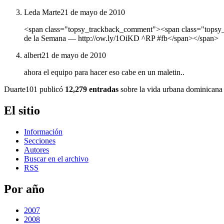
Leda Marte
21 de mayo de 2010
<span class="topsy_trackback_comment"><span class="topsy_t
de la Semana — http://ow.ly/1OiKD ^RP #fb</span></span>
albert
21 de mayo de 2010
ahora el equipo para hacer eso cabe en un maletin..
Duarte101 publicó
12,279 entradas
sobre la vida urbana dominicana 
El sitio
Información
Secciones
Autores
Buscar en el archivo
RSS
Por año
2007
2008