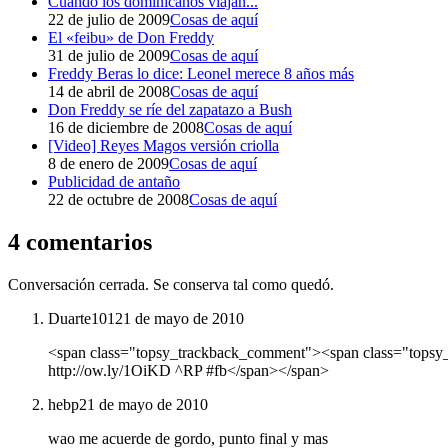
Cuando los dominicanos viajan...
22 de julio de 2009
Cosas de aquí
El «feibu» de Don Freddy
31 de julio de 2009
Cosas de aquí
Freddy Beras lo dice: Leonel merece 8 años más
14 de abril de 2008
Cosas de aquí
Don Freddy se ríe del zapatazo a Bush
16 de diciembre de 2008
Cosas de aquí
[Video] Reyes Magos versión criolla
8 de enero de 2009
Cosas de aquí
Publicidad de antaño
22 de octubre de 2008
Cosas de aquí
4 comentarios
Conversación cerrada. Se conserva tal como quedó.
Duarte101
21 de mayo de 2010
<span class="topsy_trackback_comment"><span class="topsy_t
http://ow.ly/1OiKD ^RP #fb</span></span>
hebp
21 de mayo de 2010
wao me acuerde de gordo, punto final y mas