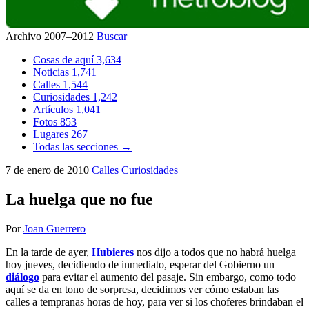
Archivo 2007–2012
Buscar
Cosas de aquí
3,634
Noticias
1,741
Calles
1,544
Curiosidades
1,242
Artículos
1,041
Fotos
853
Lugares
267
Todas las secciones →
7 de enero de 2010
Calles
Curiosidades
La huelga que no fue
Por
Joan Guerrero
En la tarde de ayer,
Hubieres
nos dijo a todos que no habrá huelga
hoy jueves, decidiendo de inmediato, esperar del Gobierno un
diálogo
para evitar el aumento del pasaje. Sin embargo, como todo
aquí se da en tono de sorpresa, decidimos ver cómo estaban las
calles a tempranas horas de hoy, para ver si los choferes brindaban el