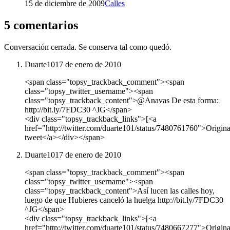
15 de diciembre de 2009
Calles
5 comentarios
Conversación cerrada. Se conserva tal como quedó.
Duarte101
7 de enero de 2010
<span class="topsy_trackback_comment"><span
class="topsy_twitter_username"><span
class="topsy_trackback_content">@Anavas De esta forma:
http://bit.ly/7FDC30 ^JG</span>
<div class="topsy_trackback_links">[<a
href="http://twitter.com/duarte101/status/7480761760">Origina
tweet</a></div></span>
Duarte101
7 de enero de 2010
<span class="topsy_trackback_comment"><span
class="topsy_twitter_username"><span
class="topsy_trackback_content">Así lucen las calles hoy,
luego de que Hubieres canceló la huelga http://bit.ly/7FDC30
^JG</span>
<div class="topsy_trackback_links">[<a
href="http://twitter.com/duarte101/status/7480667277">Origina