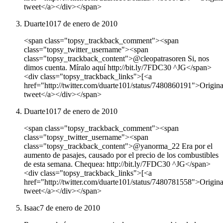
tweet</a></div></span>
Duarte101
7 de enero de 2010
<span class="topsy_trackback_comment"><span
class="topsy_twitter_username"><span
class="topsy_trackback_content">@cleopatrasoren Si, nos
dimos cuenta. Míralo aquí http://bit.ly/7FDC30 ^JG</span>
<div class="topsy_trackback_links">[<a
href="http://twitter.com/duarte101/status/7480860191">Origina
tweet</a></div></span>
Duarte101
7 de enero de 2010
<span class="topsy_trackback_comment"><span
class="topsy_twitter_username"><span
class="topsy_trackback_content">@yanorma_22 Era por el
aumento de pasajes, causado por el precio de los combustibles
de esta semana. Chequea: http://bit.ly/7FDC30 ^JG</span>
<div class="topsy_trackback_links">[<a
href="http://twitter.com/duarte101/status/7480781558">Origina
tweet</a></div></span>
Isaac
7 de enero de 2010