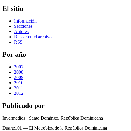
El sitio
Información
Secciones
Autores
Buscar en el archivo
RSS
Por año
2007
2008
2009
2010
2011
2012
Publicado por
Invermedios · Santo Domingo, República Dominicana
Duarte101 — El Metroblog de la República Dominicana