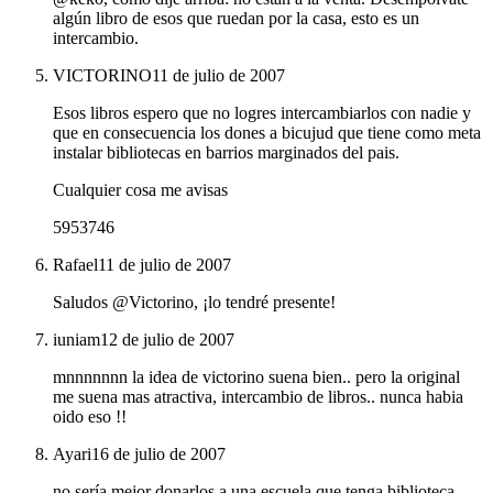
algún libro de esos que ruedan por la casa, esto es un
intercambio.
VICTORINO
11 de julio de 2007
Esos libros espero que no logres intercambiarlos con nadie y
que en consecuencia los dones a bicujud que tiene como meta
instalar bibliotecas en barrios marginados del pais.
Cualquier cosa me avisas
5953746
Rafael
11 de julio de 2007
Saludos @Victorino, ¡lo tendré presente!
iuniam
12 de julio de 2007
mnnnnnnn la idea de victorino suena bien.. pero la original
me suena mas atractiva, intercambio de libros.. nunca habia
oido eso !!
Ayari
16 de julio de 2007
no sería mejor donarlos a una escuela que tenga biblioteca