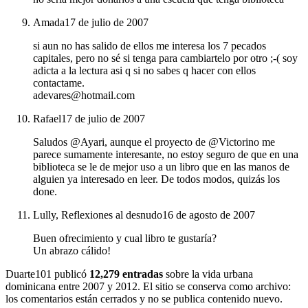
Amada
17 de julio de 2007
si aun no has salido de ellos me interesa los 7 pecados
capitales, pero no sé si tenga para cambiartelo por otro ;-( soy
adicta a la lectura asi q si no sabes q hacer con ellos
contactame.
adevares@hotmail.com
Rafael
17 de julio de 2007
Saludos @Ayari, aunque el proyecto de @Victorino me
parece sumamente interesante, no estoy seguro de que en una
biblioteca se le de mejor uso a un libro que en las manos de
alguien ya interesado en leer. De todos modos, quizás los
done.
Lully, Reflexiones al desnudo
16 de agosto de 2007
Buen ofrecimiento y cual libro te gustaría?
Un abrazo cálido!
Duarte101 publicó
12,279 entradas
sobre la vida urbana
dominicana entre 2007 y 2012. El sitio se conserva como archivo:
los comentarios están cerrados y no se publica contenido nuevo.