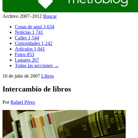
Archivo 2007–2012
Buscar
Cosas de aquí
3,634
Noticias
1,741
Calles
1,544
Curiosidades
1,242
Artículos
1,041
Fotos
853
Lugares
267
Todas las secciones →
10 de julio de 2007
Libros
Intercambio de libros
Por
Rafael Pérez