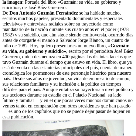
la imagen:
Portada del libro «Guzmán: su vida, su gobierno y
suicidio», de José Báez Guerrero.
De
Don Antonio Guzmán Fernández
se ha hablado mucho,
escritos muchos papeles, presentado documentales y especiales
televisivos y entrevistas radiales sobre su trayectoria como
mandatario de la nación durante sus cuatro años en el poder (1978-
1982) y su suicidio, que aún sigue siendo controversia, ocurrido días
antes de otorgarle el mando a Salvador Jorge Blanco, un cuatro de
julio de 1982. Hoy, quiero presentarles un nuevo libro,
«Guzmán:
su vida, su gobierno y suicidio»
, escrito por el periodista José Báez
Guerrero, quien desmenuza en 400 páginas las distintas facetas que
tuvo Guzmán durante el tiempo que estuvo en vida.
El libro, que ya
está de venta en las estanterías principales del país, cuenta de manera
cronológica los pormenores de este personaje histórico para nuestro
país. Desde sus años de juventud, su vida de empresario de campo,
sus relaciones familiares y su inclusión a la política en tiempos
difíciles para el país. Aunque enfatiza su trayectoria a nivel político y
sus acciones durante su estadía en el Palacio Nacional, su lado
íntimo y familiar —y en el que pocas veces muchos dominicanos no
vemos tanto, en comparación con otros presidentes que han pasado
— es uno de los capítulos que no se puede dejar pasar de hojear en
esta publicación.