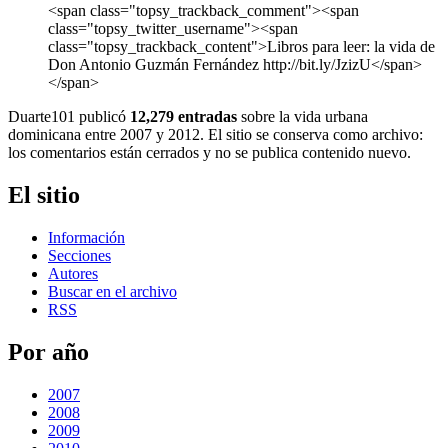
<span class="topsy_trackback_comment"><span
class="topsy_twitter_username"><span
class="topsy_trackback_content">Libros para leer: la vida de
Don Antonio Guzmán Fernández http://bit.ly/JzizU</span>
</span>
Duarte101 publicó
12,279 entradas
sobre la vida urbana
dominicana entre 2007 y 2012. El sitio se conserva como archivo:
los comentarios están cerrados y no se publica contenido nuevo.
El sitio
Información
Secciones
Autores
Buscar en el archivo
RSS
Por año
2007
2008
2009