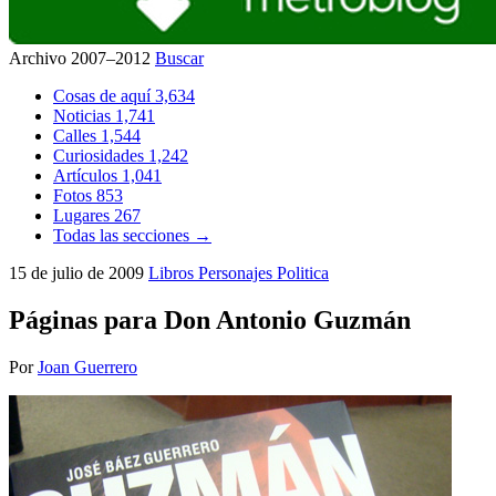
Archivo 2007–2012
Buscar
Cosas de aquí
3,634
Noticias
1,741
Calles
1,544
Curiosidades
1,242
Artículos
1,041
Fotos
853
Lugares
267
Todas las secciones →
15 de julio de 2009
Libros
Personajes
Politica
Páginas para Don Antonio Guzmán
Por
Joan Guerrero