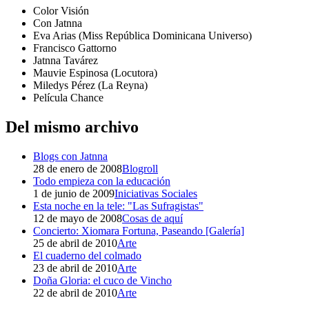
Color Visión
Con Jatnna
Eva Arias (Miss República Dominicana Universo)
Francisco Gattorno
Jatnna Tavárez
Mauvie Espinosa (Locutora)
Miledys Pérez (La Reyna)
Película Chance
Del mismo archivo
Blogs con Jatnna
28 de enero de 2008
Blogroll
Todo empieza con la educación
1 de junio de 2009
Iniciativas Sociales
Esta noche en la tele: "Las Sufragistas"
12 de mayo de 2008
Cosas de aquí
Concierto: Xiomara Fortuna, Paseando [Galería]
25 de abril de 2010
Arte
El cuaderno del colmado
23 de abril de 2010
Arte
Doña Gloria: el cuco de Vincho
22 de abril de 2010
Arte