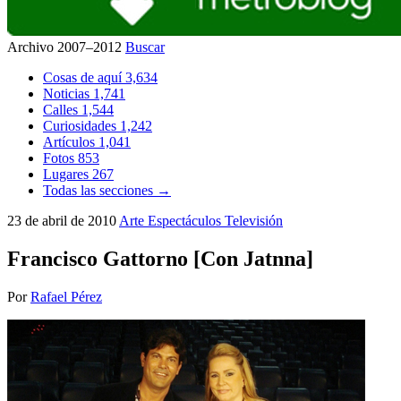
Archivo 2007–2012
Buscar
Cosas de aquí
3,634
Noticias
1,741
Calles
1,544
Curiosidades
1,242
Artículos
1,041
Fotos
853
Lugares
267
Todas las secciones →
23 de abril de 2010
Arte
Espectáculos
Televisión
Francisco Gattorno [Con Jatnna]
Por
Rafael Pérez