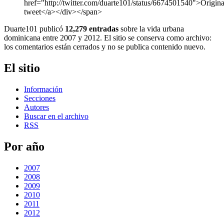
href="http://twitter.com/duarte101/status/6674501540">Origina
tweet</a></div></span>
Duarte101 publicó
12,279 entradas
sobre la vida urbana
dominicana entre 2007 y 2012. El sitio se conserva como archivo:
los comentarios están cerrados y no se publica contenido nuevo.
El sitio
Información
Secciones
Autores
Buscar en el archivo
RSS
Por año
2007
2008
2009
2010
2011
2012