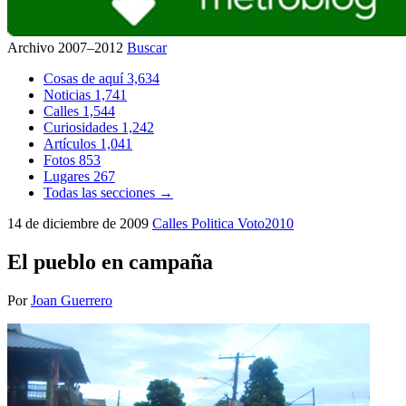
Archivo 2007–2012
Buscar
Cosas de aquí
3,634
Noticias
1,741
Calles
1,544
Curiosidades
1,242
Artículos
1,041
Fotos
853
Lugares
267
Todas las secciones →
14 de diciembre de 2009
Calles
Politica
Voto2010
El pueblo en campaña
Por
Joan Guerrero