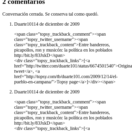
2 comentarios
Conversación cerrada. Se conserva tal como quedó.
Duarte101
14 de diciembre de 2009
<span class="topsy_trackback_comment"><span
class="topsy_twitter_username"><span
class="topsy_trackback_content">Entre bandereos,
picapollos, ron y musicón: la política en los poblados
http://bit.ly/83JxkD</span>
<div class="topsy_trackback_links">[<a
href="http://twitter.com/duarte101/status/6674501540">Origina
tweet</a>, <a
href="http://topsy.com/tb/duarte101.com/2009/12/14/el-
pueblo-en-campana/">Topsy page</a>]</div></span>
Duarte101
14 de diciembre de 2009
<span class="topsy_trackback_comment"><span
class="topsy_twitter_username"><span
class="topsy_trackback_content">Entre bandereos,
picapollos, ron y musicón: la política en los poblados
http://bit.ly/83JxkD</span>
<div class="topsy_trackback_links">[<a