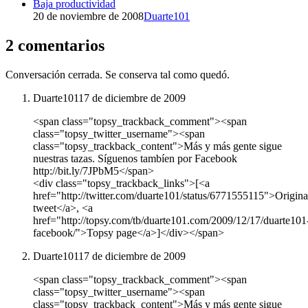
Baja productividad
20 de noviembre de 2008
Duarte101
2 comentarios
Conversación cerrada. Se conserva tal como quedó.
Duarte101
17 de diciembre de 2009
<span class="topsy_trackback_comment"><span
class="topsy_twitter_username"><span
class="topsy_trackback_content">Más y más gente sigue
nuestras tazas. Síguenos tambíen por Facebook
http://bit.ly/7JPbM5</span>
<div class="topsy_trackback_links">[<a
href="http://twitter.com/duarte101/status/6771555115">Origina
tweet</a>, <a
href="http://topsy.com/tb/duarte101.com/2009/12/17/duarte101
facebook/">Topsy page</a>]</div></span>
Duarte101
17 de diciembre de 2009
<span class="topsy_trackback_comment"><span
class="topsy_twitter_username"><span
class="topsy_trackback_content">Más y más gente sigue