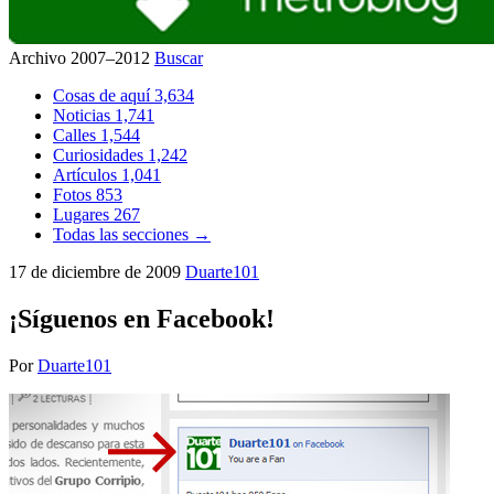
Archivo 2007–2012
Buscar
Cosas de aquí
3,634
Noticias
1,741
Calles
1,544
Curiosidades
1,242
Artículos
1,041
Fotos
853
Lugares
267
Todas las secciones →
17 de diciembre de 2009
Duarte101
¡Síguenos en Facebook!
Por
Duarte101