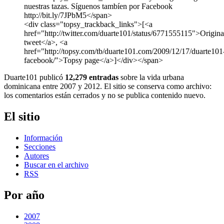
nuestras tazas. Síguenos tambíen por Facebook
http://bit.ly/7JPbM5</span>
<div class="topsy_trackback_links">[<a
href="http://twitter.com/duarte101/status/6771555115">Origina
tweet</a>, <a
href="http://topsy.com/tb/duarte101.com/2009/12/17/duarte101
facebook/">Topsy page</a>]</div></span>
Duarte101 publicó
12,279 entradas
sobre la vida urbana
dominicana entre 2007 y 2012. El sitio se conserva como archivo:
los comentarios están cerrados y no se publica contenido nuevo.
El sitio
Información
Secciones
Autores
Buscar en el archivo
RSS
Por año
2007