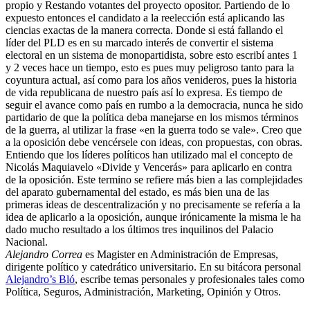
propio y Restando votantes del proyecto opositor. Partiendo de lo
expuesto entonces el candidato a la reelección está aplicando las
ciencias exactas de la manera correcta.
Donde si está fallando el
líder del PLD es en su marcado interés de convertir el sistema
electoral en un sistema de monopartidista, sobre esto escribí antes 1
y 2 veces hace un tiempo, esto es pues muy peligroso tanto para la
coyuntura actual, así como para los años venideros, pues la historia
de vida republicana de nuestro país así lo expresa. Es tiempo de
seguir el avance como país en rumbo a la democracia, nunca he sido
partidario de que la política deba manejarse en los mismos términos
de la guerra, al utilizar la frase «en la guerra todo se vale». Creo que
a la oposición debe vencérsele con ideas, con propuestas, con obras.
Entiendo que los líderes políticos han utilizado mal el concepto de
Nicolás Maquiavelo «Divide y Vencerás» para aplicarlo en contra
de la oposición. Este termino se refiere más bien a las complejidades
del aparato gubernamental del estado, es más bien una de las
primeras ideas de descentralización y no precisamente se refería a la
idea de aplicarlo a la oposición, aunque irónicamente la misma le ha
dado mucho resultado a los últimos tres inquilinos del Palacio
Nacional.
Alejandro Correa
es Magister en Administración de Empresas,
dirigente político y catedrático universitario. En su bitácora personal
Alejandro’s Bló
, escribe temas personales y profesionales tales como
Política, Seguros, Administración, Marketing, Opinión y Otros.