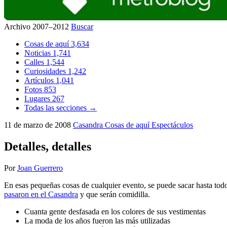
Archivo 2007–2012
Buscar
Cosas de aquí
3,634
Noticias
1,741
Calles
1,544
Curiosidades
1,242
Artículos
1,041
Fotos
853
Lugares
267
Todas las secciones →
11 de marzo de 2008
Casandra
Cosas de aquí
Espectáculos
Detalles, detalles
Por
Joan Guerrero
En esas pequeñas cosas de cualquier evento, se puede sacar hasta tod
pasaron en el Casandra
y que serán comidilla.
Cuanta gente desfasada en los colores de sus vestimentas
La moda de los años fueron las más utilizadas