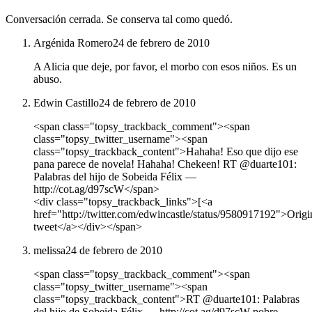
Conversación cerrada. Se conserva tal como quedó.
Argénida Romero
24 de febrero de 2010
A Alicia que deje, por favor, el morbo con esos niños. Es un
abuso.
Edwin Castillo
24 de febrero de 2010
<span class="topsy_trackback_comment"><span
class="topsy_twitter_username"><span
class="topsy_trackback_content">Hahaha! Eso que dijo ese
pana parece de novela! Hahaha! Chekeen! RT @duarte101:
Palabras del hijo de Sobeida Félix ―
http://cot.ag/d97scW</span>
<div class="topsy_trackback_links">[<a
href="http://twitter.com/edwincastle/status/9580917192">Origi
tweet</a></div></span>
melissa
24 de febrero de 2010
<span class="topsy_trackback_comment"><span
class="topsy_twitter_username"><span
class="topsy_trackback_content">RT @duarte101: Palabras
del hijo de Sobeida Félix ― http://cot.ag/d97scW pobre