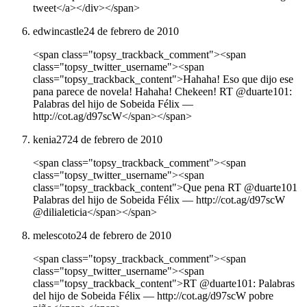
tweet</a></div></span>
edwincastle
24 de febrero de 2010
<span class="topsy_trackback_comment"><span
class="topsy_twitter_username"><span
class="topsy_trackback_content">Hahaha! Eso que dijo ese
pana parece de novela! Hahaha! Chekeen! RT @duarte101:
Palabras del hijo de Sobeida Félix ―
http://cot.ag/d97scW</span></span>
kenia27
24 de febrero de 2010
<span class="topsy_trackback_comment"><span
class="topsy_twitter_username"><span
class="topsy_trackback_content">Que pena RT @duarte101
Palabras del hijo de Sobeida Félix ― http://cot.ag/d97scW
@dilialeticia</span></span>
melescoto
24 de febrero de 2010
<span class="topsy_trackback_comment"><span
class="topsy_twitter_username"><span
class="topsy_trackback_content">RT @duarte101: Palabras
del hijo de Sobeida Félix ― http://cot.ag/d97scW pobre