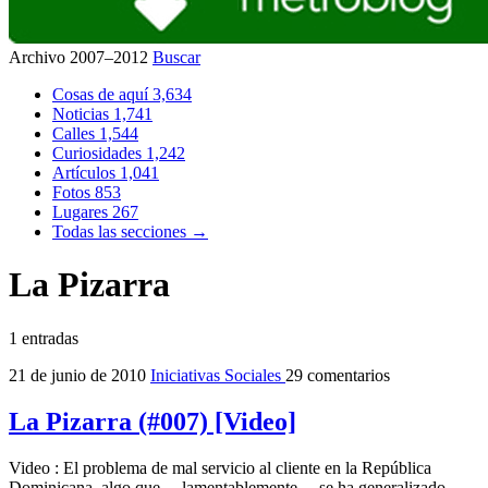
Archivo 2007–2012
Buscar
Cosas de aquí
3,634
Noticias
1,741
Calles
1,544
Curiosidades
1,242
Artículos
1,041
Fotos
853
Lugares
267
Todas las secciones →
La Pizarra
1 entradas
21 de junio de 2010
Iniciativas Sociales
29 comentarios
La Pizarra (#007) [Video]
Video : El problema de mal servicio al cliente en la República
Dominicana, algo que ―lamentablemente― se ha generalizado,